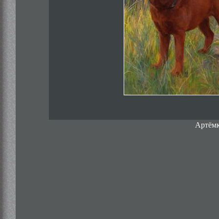
Артёмк